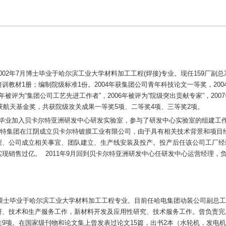
2002年7月博士毕业于哈尔滨工业大学材料加工工程(焊接)专业。现任159厂
训教材1册；编制院级标准1份。2004年获集团公司青年科技论文一等奖，200
05年被评为“集团公司工艺先进工作者”，2006年被评为“院级突出贡献专家”，2
年获航天基金奖，共获院级攻关成果一等奖5项、二等奖4项、三等奖2项。
博士毕业加入贝卡尔特亚洲研发中心研发实验室，参与了研发中心实验室的组建工
贝卡尔特集团在江阴成立贝卡尔特镀膜工业有限公司，由于具有相关技术背景和项
程、公司成立相关事宜、团队建立、生产线安装及投产。投产后任该公司工厂经
现销售过亿。 2011年9月回到贝卡尔特亚洲研发中心任研发中心运营经理，
6年硕士毕业于哈尔滨工业大学材料加工工程专业。目前任哈电集团动装公司副总
研、技术和生产服务工作，新材料开发及应用性研究、技术服务工作。曾负责完成
关9项。在国家级刊物和论文集上曾发表过论文15篇，出书2本（水轮机，发电