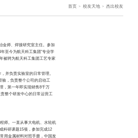
首页
校友天地
杰出校友
副总冶金师、焊接研究室主任。参加
4年至今为航天科工集团“专业学
007年被聘为航天科工集团工艺专家
作，并负责实验室的日常管理。
目经验，负责整个公司的启动工
理，第一年即实现销售8千万
负责整个研发中心的日常运营工
工程师。一直从事大电机、水轮机
科研课题15项，参加完成12
机常用金属材料对照手册，中国发