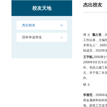
杰出校友
校友天地
杰出校友
博 士
董占贵
，
历年毕业学生
工作以来，主编培
术带头人”，20
组成员，2010
王宇航,
2006
2008年9月
作。包括土建工
元，并于第二年实
作。
硕 士
李雅范
：200
用金属材料的科
项。获奖工艺攻