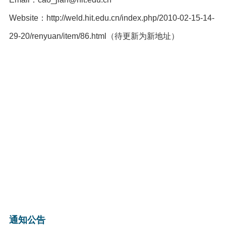
Website：
http://weld.hit.edu.cn/index.php/2010-02-15-14-
29-20/renyuan/item/86.html
（待更新为新地址）
通知公告