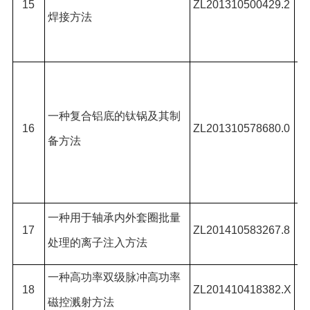
15
ZL201310500429.2
焊接方法
永
#
吕
强
一种复合铝底的钛锅及其制
松
16
ZL201310578680.0
备方法
*,
润
王
一种用于轴承内外套圈批量
17
ZL201410583267.8
处理的离子注入方法
峰
一种高功率双级脉冲高功率
王
18
ZL201410418382.X
磁控溅射方法
贵