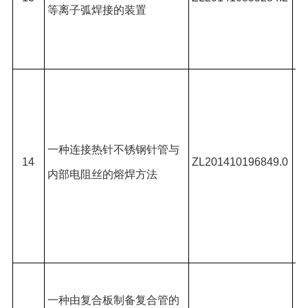
等离子弧焊接的装置
志
何
吕
强
杨
一种连接热针不锈钢针管与
14
ZL201410196849.0
宪
内部电阻丝的熔焊方法
龙
于
坤
吕
一种由复合板制备复合管的
丽