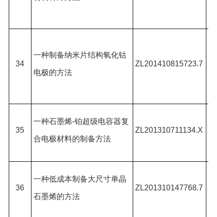
凯
亓
一种制备纳米片结构氧化钴
煌
34
ZL201410815723.7
电极的方法
谈
杨
亓
一种石墨烯
-
铂超级电容器复
35
ZL201310711134.X
*,
合电极材料的制备方法
吉
亓
一种低成本制备大尺寸单晶
36
ZL201310147768.7
霞
石墨烯的方法
松