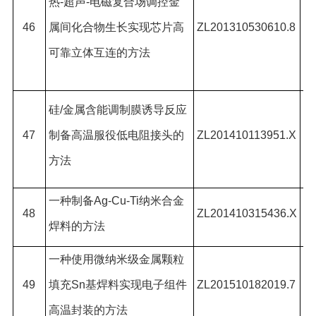
热
-
超声
-
电磁复合场调控金
磊
46
属间化合物生长实现芯片高
ZL201310530610.8
杭
可靠立体互连的方法
青
安
硅
/
金属含能调制膜诱导反应
#
47
制备高温服役低电阻接头的
ZL201410113951.X
,
方法
艳
一种制备
Ag-Cu-Ti
纳米合金
王
48
ZL201410315436.X
焊料的方法
剑
一种使用微纳米级金属颗粒
刘
49
填充
Sn
基焊料实现电子组件
ZL201510182019.7
王
高温封装的方法