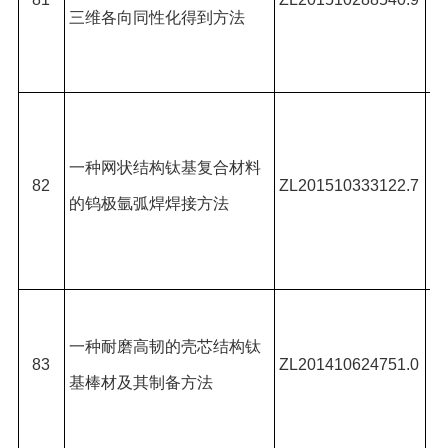
三维各向同性化得到方法
杨
超
黄
博
一种网状结构钛基复合材料
久
82
ZL201510333122.7
的钨极氩弧焊焊接方法
郜
平
黄
*,
一种耐磨高韧的壳芯结构钛
83
ZL201410624751.0
基棒材及其制备方法
东
刘