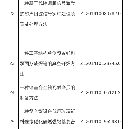
一种基于线性调频信号激励
阳
22
的超声回波信号实时处理装
ZL201410089782.0
楚
置及处理方法
*,
龙
一种工字结构单侧预置钎料
23
双面形成焊缝的真空钎焊方
ZL201410128745.6
何
法
一种铜基合金轴瓦耐磨层的
何
24
ZL201410105121.2
制备方法
*,
一种复合型绿色低熔玻璃钎
何
25
料连接碳化硅增强铝基复合
ZL201410155293.0
林