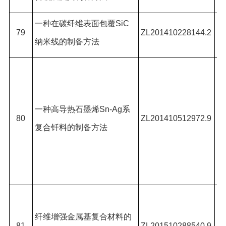
一种在碳纤维表面包覆
SiC
康
79
ZL201410228144.2
纳米线的制备方法
高
修
高
一种高导热石墨烯
Sn-Ag
系
陈
80
ZL201410512972.9
复合钎料的制备方法
强
于
松
武
扬
纤维增强金属基复合材料的
81
ZL201510288540.9