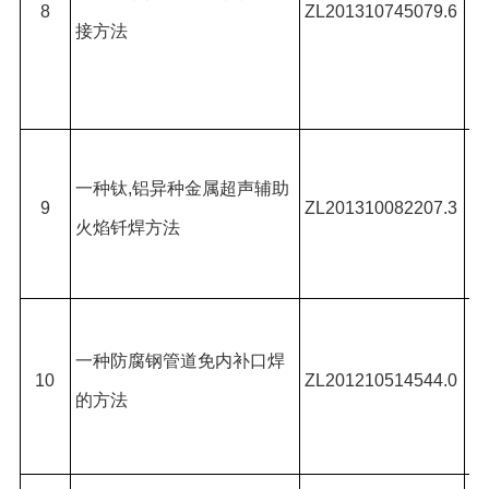
徐
8
ZL201310745079.6
接方法
奇
张
吕
一种钛
,
铝异种金属超声辅助
强
9
ZL201310082207.3
火焰钎焊方法
崔
奇
吕
强
一种防腐钢管道免内补口焊
10
ZL201210514544.0
崔
的方法
奇