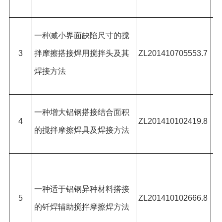
*,
胡
一种减小界面缺陷尺寸的搅
杰
3
拌摩擦搭接焊用搅拌头及其
ZL201410705553.7
喆
焊接方法
窦
黄
一种增大铝钢搭接结合面积
4
ZL201410102419.8
强
的搅拌摩擦焊具及焊接方法
熠
黄
*,
一种适于铝钢异种材料搭接
5
ZL201410102666.8
体
的钎焊辅助搅拌摩擦焊方法
吕