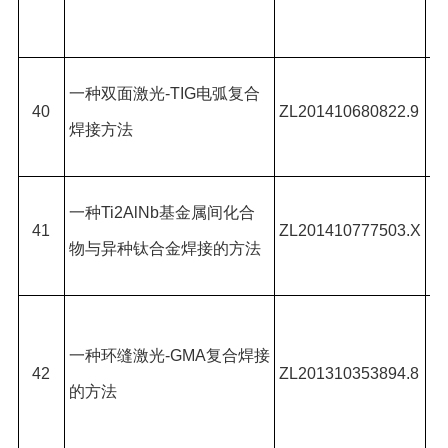
乐
雷
一种双面激光
-TIG
电弧复合
40
ZL201410680822.9
*,
焊接方法
可
雷
一种
Ti2AlNb
基金属间化合
41
ZL201410777503.X
龙
物与异种钛合金焊接的方法
福
雷
一种环缝激光
-GMA
复合焊接
宾
42
ZL201310353894.8
的方法
佩
*,