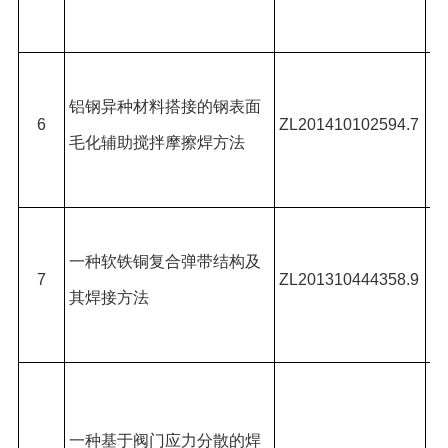
耀
黄
铝钢异种材料搭接的钢表面
*,
6
ZL201410102594.7
毛化辅助搅拌摩擦焊方法
雄
体
吕
一种软铁铜复合弹带结构及
奇
7
ZL201310444358.9
其焊接方法
徐
丽
吕
宇
一种基于阀门应力分散的焊