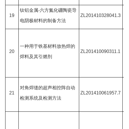
钛铝金属
-
六方氮化硼陶瓷导
王
19
ZL201410328041.3
电阴极材料的制备方法
泉
李
杰
一种用于铁基材料放热焊的
20
ZL201410090311.1
焊料及其引燃剂
梁
#
,
刚
对角焊缝的超声相控阵自动
21
ZL201410061957.7
*,
检测系统及检测方法
张
刚
*,