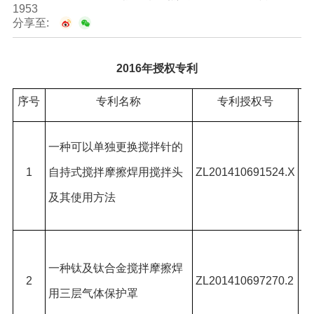
1953
分享至:
2016
年授权专利
序号
专利名称
专利授权号
刘
一种可以单独更换搅拌针的
莹
1
自持式搅拌摩擦焊用搅拌头
ZL201410691524.X
王
及其使用方法
前
刘
一种钛及钛合金搅拌摩擦焊
莹
2
ZL201410697270.2
用三层气体保护罩
窦