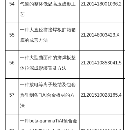
54
气道的整体低温高压成形工
ZL201418001036.2
何
艺
一种大直径拼接焊板贮箱箱
刘
55
ZL20148003423.X
底的成形方法
#
,
一种大型曲面件的拼焊板整
徐
56
ZL201410853041.5
体拉深成形装置及方法
世
孔
一种放电等离子烧结及包套
勇
57
热轧制备
TiAl
合金板材的方
ZL201510028165.4
法
王
孔
一种
beta-gammaTiAl
预合金