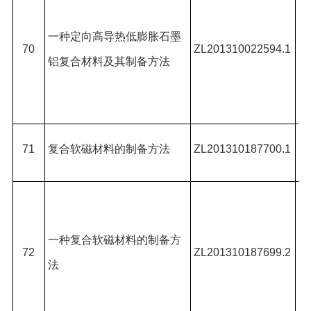
君
一种定向高导热低膨胀石墨
姜
70
ZL201310022594.1
铝复合材料及其制备方法
#
,
华
武
71
复合软磁材料的制备方法
ZL201310187700.1
#
武
#
,
一种复合软磁材料的制备方
72
ZL201310187699.2
华
法
康