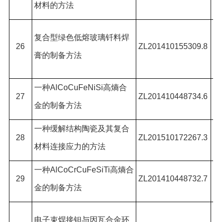
材料的方法
*,
何
复合型绿色低熔玻璃钎料焊
26
ZL201410155309.8
*,
膏的制备方法
楠
一种
AlCoCuFeNiSi
高熵合
何
27
ZL201410448734.6
金的制备方法
*,
一种缓解结构陶瓷及其复合
林
28
ZL201510172267.3
材料连接应力的方法
王
一种
AlCoCrCuFeSiTi
高熵合
何
29
ZL201410448732.7
金的制备方法
*,
陈
电子束焊接钽与因瓦合金环