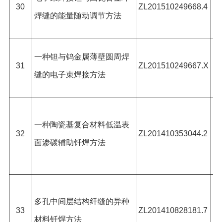
30
ZL201510249668.4
刚
焊缝的能量随动调节方法
宇
陈
一种钽与钨金属薄壁圆周焊
31
ZL201510249667.X
刚
缝的电子束焊接方法
宇
亓
一种陶瓷基复合材料低温表
煌
32
ZL201410353044.2
面渗碳辅助钎焊方法
张
冯
亓
多孔中间层结构纤缝的异种
煌
33
ZL201410828181.7
材料钎焊方法
郭