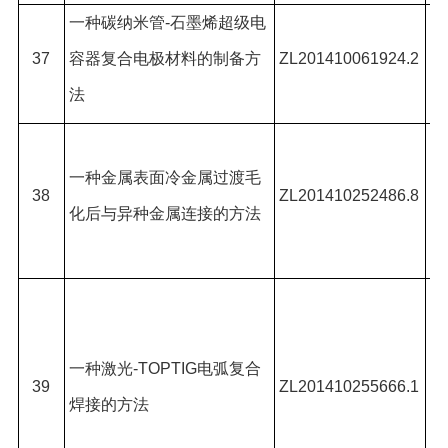
一种碳纳米管
-
石墨烯超级电
亓
37
容器复合电极材料的制备方
ZL201410061924.2
*,
法
吉
张
一种金属表面冷金属过渡毛
*,
38
ZL201410252486.8
化后与异种金属连接的方法
羽
吉
雷
*,
一种激光
-TOPTIG
电弧复合
雪
39
ZL201410255666.1
焊接的方法
陈
*,