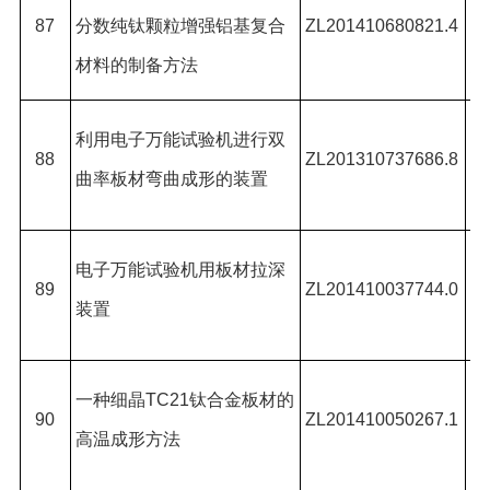
87
分数纯钛颗粒增强铝基复合
ZL201410680821.4
凡
材料的制备方法
林
宗
利用电子万能试验机进行双
88
ZL201310737686.8
*,
曲率板材弯曲成形的装置
德
宗
电子万能试验机用板材拉深
89
ZL201410037744.0
*,
装置
胜
宗
一种细晶
TC21
钛合金板材的
90
ZL201410050267.1
*,
高温成形方法
德