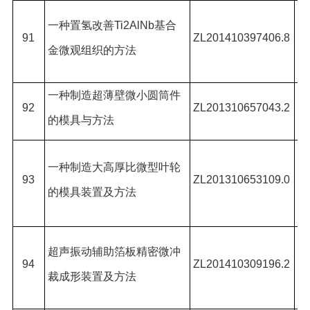
宗
一种置氢改善
Ti2AlNb
基合
91
ZL201410397406.8
胜
金微观组织的方法
邵
一种制造超薄壁微小圆筒件
王
92
ZL201310657043.2
的模具与方法
单
王
一种制造大高厚比微型叶轮
93
ZL201310653109.0
彬
的模具装置及方法
徐
王
超声振动辅助箔板精密微冲
94
ZL201410309196.2
单
裁成形装置及方法
*