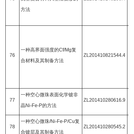
鹏
方法
#
,
张
辉
一种高界面强度的
Cf/Mg
复
国
76
ZL201410821544.4
合材料及其制备方法
#
,
子
一种空心微珠表面化学镀非
张
77
ZL201410280616.9
晶
Ni-Fe-P
的方法
*,
一种空心微珠
/Ni-Fe-P/Cu
复
张
78
ZL201410280545.2
合镀层及其制备方法
*,