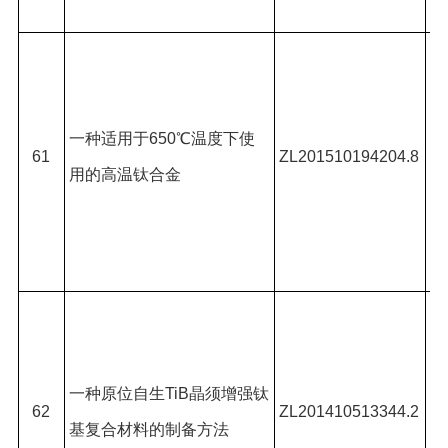
燚
陈
#
,
宝
一种适用于
650
℃温度下使
61
ZL201510194204.8
#
用的高温钛合金
,
竟
田
陈
国
王
一种原位自生
TiB
晶须增强钛
62
ZL201410513344.2
基复合材料的制备方法
龙