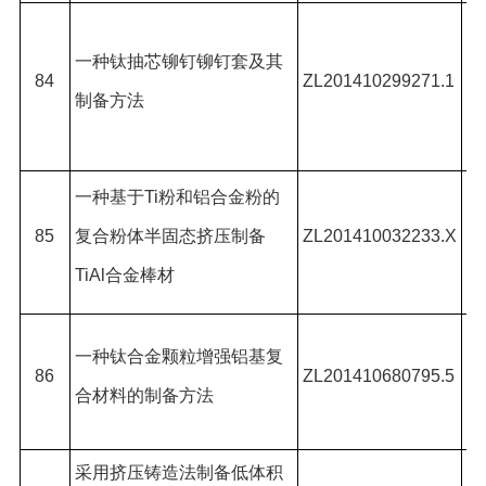
黄
一种钛抽芯铆钉铆钉套及其
楼
84
ZL201410299271.1
制备方法
骜
张
一种基于
Ti
粉和铝合金粉的
李
85
复合粉体半固态挤压制备
ZL201410032233.X
华
TiAl
合金棒材
林
李
一种钛合金颗粒增强铝基复
86
ZL201410680795.5
瑶
合材料的制备方法
林
采用挤压铸造法制备低体积
李