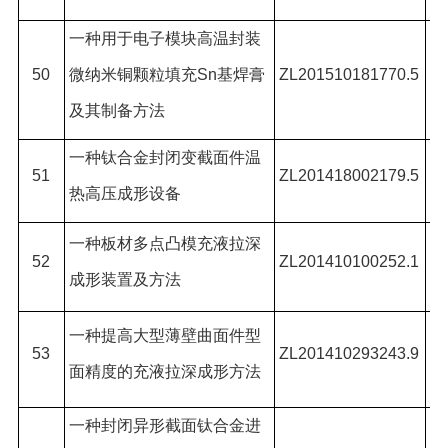
一种用于电子模块高温封装
郑
50
微纳米铜颗粒填充
Sn
基焊膏
ZL201510181770.5
王
及其制备方法
一种钛合金封闭变截面件温
51
ZL201418002179.5
刘
热高压成形设备
苑
一种板材多点凸模充液拉深
52
ZL201410100252.1
#
成形装置及方法
,
一种提高大型薄壁曲面件型
徐
53
ZL201410293243.9
面精度的充液拉深成形方法
伟
一种封闭异形截面钛合金进
刘