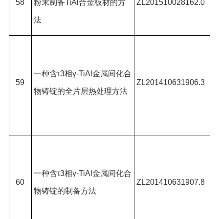
勇
58
粉末制备
TiAl
合金板材的方
ZL201510028162.0
法
晓
陈
超
一种含τ
3
相γ
-TiAl
金属间化合
59
ZL201410631906.3
树
物铸锭的全片层热处理方法
#
,
燚
陈
超
一种含τ
3
相γ
-TiAl
金属间化合
60
ZL201410631907.8
田
物铸锭的制备方法
#
,