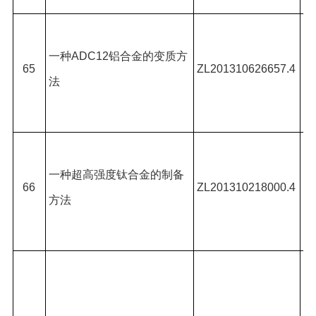
陈
冬
一种
ADC12
铝合金的变质方
65
ZL201310626657.4
法
冯
林
陈
新
一种超高强度钛合金的制备
66
ZL201310218000.4
方法
徐
涛
江
顺