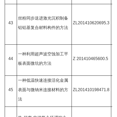
李
丝粉同步送进激光沉积制备
*,
43
ZL201410620695.3
铝
铝基复合材料构件的方法
正
*
许
一种利用超声波空蚀加工平
44
Z 201410465600.5
*,
板表面微坑的方法
兰
一种低温快速连接活化金属
郑
45
表面与微纳米连接材料的方
ZL201410198471.8
王
法
田