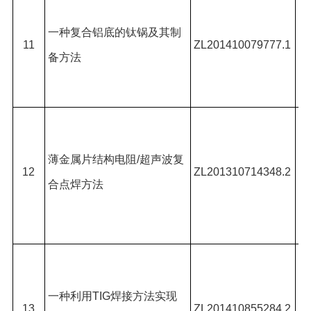
吕
一种复合铝底的钛锅及其制
强
11
ZL201410079777.1
备方法
黄
#
,
吕
奇
薄金属片结构电阻
/
超声波复
永
12
ZL201310714348.2
合点焊方法
徐
龙
吕
*,
一种利用
TIG
焊接方法实现
13
ZL201410855284.2
宪