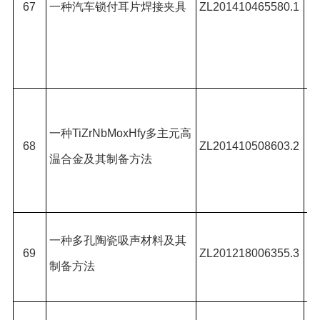
67
一种汽车锁付耳片焊接夹具
ZL201410465580.1
王
宇
郭
王
*,
一种
TiZrNbMoxHfy
多主元高
68
ZL201410508603.2
温合金及其制备方法
良
#
,
武
一种多孔陶瓷吸声材料及其
峰
69
ZL201218006355.3
制备方法
张
武