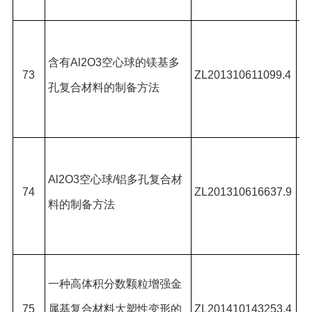
菁
张
含有
Al2O3
空心球的镁基多
辉
73
ZL201310611099.4
孔复合材料的制备方法
龙
#
,
张
Al2O3
空心球
/
铝多孔复合材
辉
74
ZL201310616637.9
料的制备方法
子
#
武
一种高体积分数颗粒增强金
*,
75
属基复合材料大塑性变形的
ZL201410143253.4