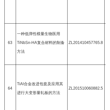
王
星
王
一种低弹性模量生物医用
玉
63
TiNbSn-HA
复合材料的制备
ZL201410457765.8
#
,
方法
树
陈
峰
TiAl
合金改进包套及应用其
肖
64
ZL201510060882.5
进行大变形量轧板的方法
#
,
晓